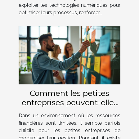
exploiter les technologies numériques pour
optimiser leurs processus, renforcer...
Comment les petites
entreprises peuvent-elles
innover en gestion sans
Dans un environnement où les ressources
grands budgets ?
financières sont limitées, il semble parfois
difficile pour les petites entreprises de
moderniser leur gestion. Pourtant, il existe