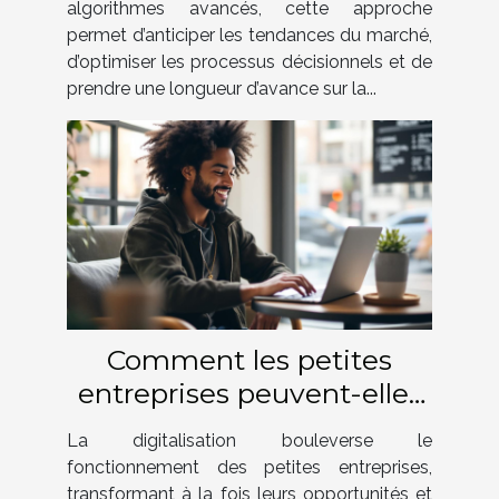
algorithmes avancés, cette approche
permet d’anticiper les tendances du marché,
d’optimiser les processus décisionnels et de
prendre une longueur d’avance sur la...
Comment les petites
entreprises peuvent-elles
surmonter les défis de la
La digitalisation bouleverse le
digitalisation ?
fonctionnement des petites entreprises,
transformant à la fois leurs opportunités et