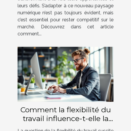
leurs défis. S’adapter à ce nouveau paysage
numérique n’est pas toujours évident, mais
c’est essentiel pour rester compétitif sur le
marché. Découvrez dans cet article
comment...
Comment la flexibilité du
travail influence-t-elle la
productivité des employés
La question de la flexibilité du travail suscite