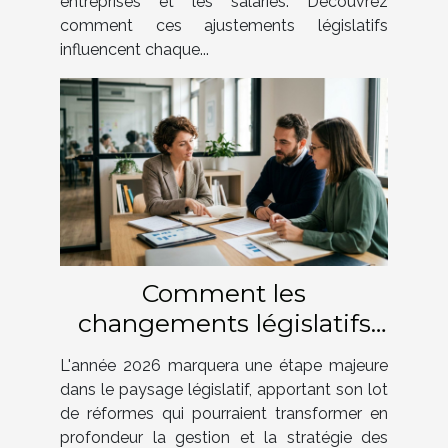
entreprises et les salariés. Découvrez
comment ces ajustements législatifs
influencent chaque...
Comment les
changements législatifs
de 2026 impacteront-ils
L'année 2026 marquera une étape majeure
votre entreprise ?
dans le paysage législatif, apportant son lot
de réformes qui pourraient transformer en
profondeur la gestion et la stratégie des