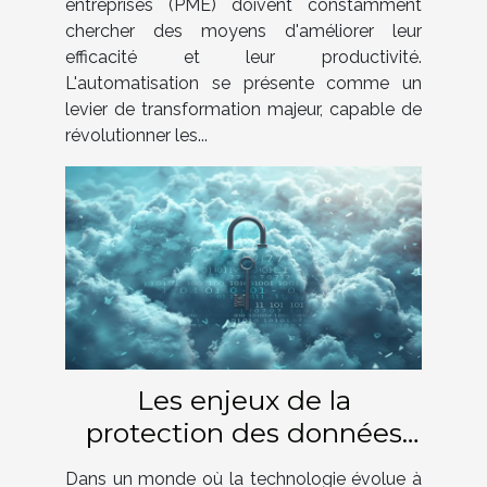
entreprises (PME) doivent constamment
chercher des moyens d'améliorer leur
efficacité et leur productivité.
L'automatisation se présente comme un
levier de transformation majeur, capable de
révolutionner les...
Les enjeux de la
protection des données
personnelles dans le cloud
Dans un monde où la technologie évolue à