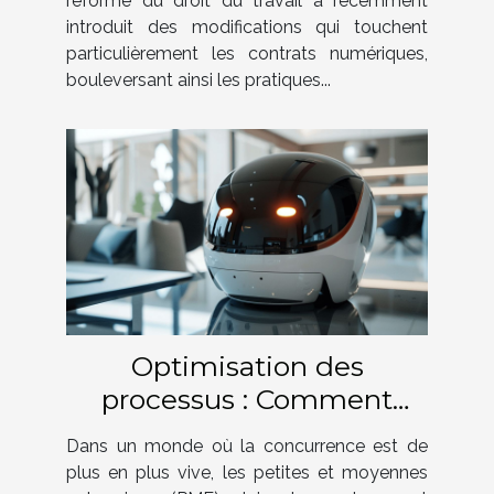
réforme du droit du travail a récemment
introduit des modifications qui touchent
particulièrement les contrats numériques,
bouleversant ainsi les pratiques...
Optimisation des
processus : Comment
l'automatisation
Dans un monde où la concurrence est de
transforme les PME
plus en plus vive, les petites et moyennes