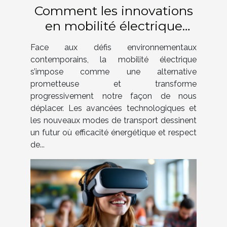
Comment les innovations
en mobilité électrique
façonnent-elles notre futur
Face aux défis environnementaux
?
contemporains, la mobilité électrique
s’impose comme une alternative
prometteuse et transforme
progressivement notre façon de nous
déplacer. Les avancées technologiques et
les nouveaux modes de transport dessinent
un futur où efficacité énergétique et respect
de...