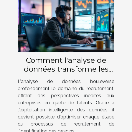
Comment l'analyse de
données transforme les
stratégies de recrutement
L'analyse de données bouleverse
?
profondément le domaine du recrutement,
offrant des perspectives inédites aux
entreprises en quête de talents. Grâce à
l'exploitation intelligente des données, il
devient possible d'optimiser chaque étape
du processus de recrutement, de
l'identification des besoins...