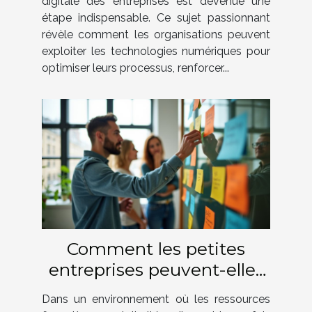
digitale des entreprises est devenue une
étape indispensable. Ce sujet passionnant
révèle comment les organisations peuvent
exploiter les technologies numériques pour
optimiser leurs processus, renforcer...
Comment les petites
entreprises peuvent-elles
innover en gestion sans
Dans un environnement où les ressources
grands budgets ?