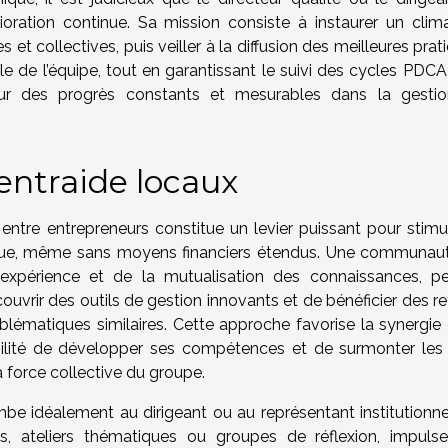
oration continue. Sa mission consiste à instaurer un clim
les et collectives, puis veiller à la diffusion des meilleures prat
le de l’équipe, tout en garantissant le suivi des cycles PDCA
pour des progrès constants et mesurables dans la gesti
entraide locaux
entre entrepreneurs constitue un levier puissant pour stimul
ntinue, même sans moyens financiers étendus. Une communau
d’expérience et de la mutualisation des connaissances, p
ouvrir des outils de gestion innovants et de bénéficier des r
blématiques similaires. Cette approche favorise la synergie 
sibilité de développer ses compétences et de surmonter les 
a force collective du groupe.
be idéalement au dirigeant ou au représentant institutionnel
s, ateliers thématiques ou groupes de réflexion, impuls