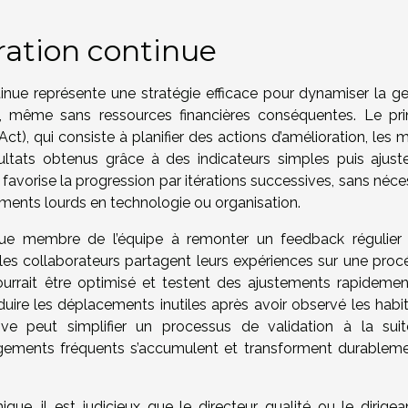
ration continue
nue représente une stratégie efficace pour dynamiser la ge
s, même sans ressources financières conséquentes. Le pri
), qui consiste à planifier des actions d’amélioration, les m
sultats obtenus grâce à des indicateurs simples puis ajuste
orise la progression par itérations successives, sans néces
ments lourds en technologie ou organisation.
aque membre de l’équipe à remonter un feedback régulier 
les collaborateurs partagent leurs expériences sur une proc
pourrait être optimisé et testent des ajustements rapidemen
éduire les déplacements inutiles après avoir observé les habi
ive peut simplifier un processus de validation à la sui
angements fréquents s’accumulent et transforment durableme
ue, il est judicieux que le directeur qualité ou le dirigea