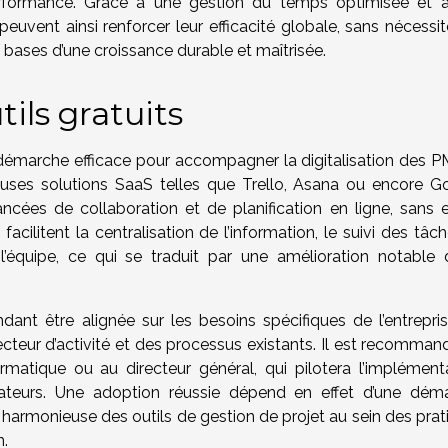
 performance. Grâce à une gestion du temps optimisée et 
 peuvent ainsi renforcer leur efficacité globale, sans nécessi
bases d’une croissance durable et maîtrisée.
ils gratuits
ne démarche efficace pour accompagner la digitalisation des P
euses solutions SaaS telles que Trello, Asana ou encore G
ncées de collaboration et de planification en ligne, sans e
acilitent la centralisation de l’information, le suivi des tâc
’équipe, ce qui se traduit par une amélioration notable 
dant être alignée sur les besoins spécifiques de l’entrepris
secteur d’activité et des processus existants. Il est recomma
rmatique ou au directeur général, qui pilotera l’implémenta
orateurs. Une adoption réussie dépend en effet d’une dém
on harmonieuse des outils de gestion de projet au sein des pra
n.