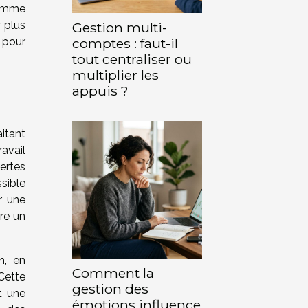
comme
 plus
Gestion multi-
comptes : faut-il
 pour
tout centraliser ou
multiplier les
appuis ?
itant
avail
pertes
ssible
r une
re un
n, en
Comment la
 Cette
gestion des
t une
émotions influence