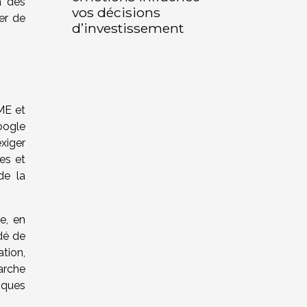
à des
vos décisions
ter de
d’investissement
ME et
oogle
xiger
hes et
de la
e, en
ndé de
tion,
arche
tiques