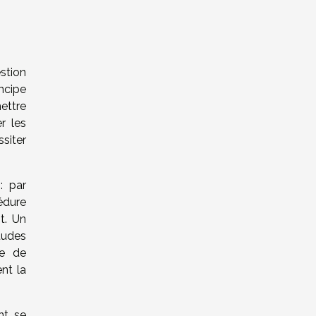
stion
ncipe
ettre
r les
siter
: par
édure
t. Un
tudes
te de
nt la
nt se