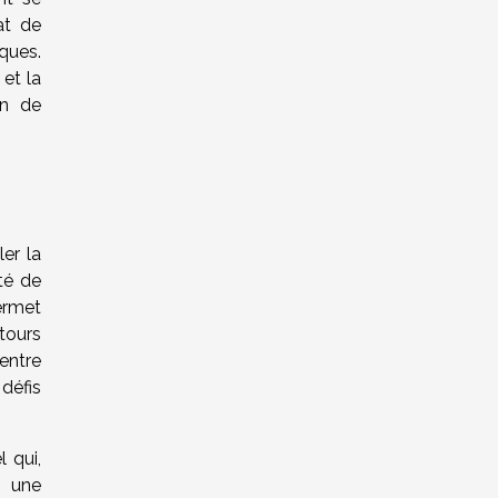
at de
iques.
 et la
on de
er la
té de
ermet
etours
entre
défis
 qui,
e une