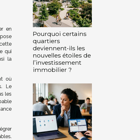
er en
Pourquoi certains
mpose
quartiers
 cette
deviennent-ils les
e qui
nouvelles étoiles de
si la
l’investissement
immobilier ?
nt où
s. Le
us les
apable
iance
égrer
bles.