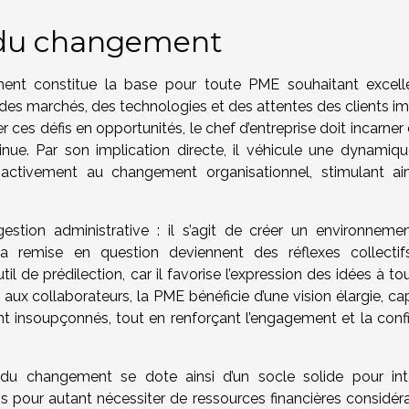
e du changement
ent constitue la base pour toute PME souhaitant excell
des marchés, des technologies et des attentes des clients i
 ces défis en opportunités, le chef d’entreprise doit incarner
inue. Par son implication directe, il véhicule une dynamiqu
ctivement au changement organisationnel, stimulant ain
estion administrative : il s’agit de créer un environneme
et la remise en question deviennent des réflexes collectif
l de prédilection, car il favorise l’expression des idées à to
 aux collaborateurs, la PME bénéficie d’une vision élargie, c
nt insoupçonnés, tout en renforçant l’engagement et la conf
du changement se dote ainsi d’un socle solide pour int
 pour autant nécessiter de ressources financières considéra