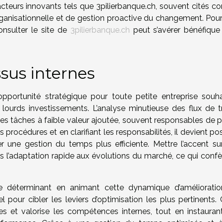
acteurs innovants tels que 3pilierbanque.ch, souvent cités 
ganisationnelle et de gestion proactive du changement. Pour
onsulter le site de
3pilierbanque.ch
peut s’avérer bénéfique
.
sus internes
pportunité stratégique pour toute petite entreprise souha
 lourds investissements. L’analyse minutieuse des flux de tr
 les tâches à faible valeur ajoutée, souvent responsables de 
 procédures et en clarifiant les responsabilités, il devient po
ser une gestion du temps plus efficiente. Mettre l’accent su
s l’adaptation rapide aux évolutions du marché, ce qui confè
e déterminant en animant cette dynamique d’amélioratio
l pour cibler les leviers d’optimisation les plus pertinents.
s et valorise les compétences internes, tout en instauran