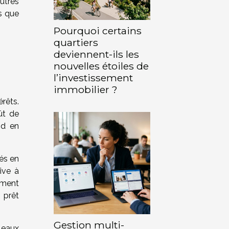
utres
ts que
Pourquoi certains
quartiers
deviennent-ils les
nouvelles étoiles de
l’investissement
immobilier ?
rêts.
ût de
end en
sés en
ive à
sement
 prêt
Gestion multi-
leaux