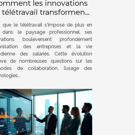
omment les innovations
 télétravail transforment-
elles le monde
s que le télétravail s'impose de plus en
professionnel ?
 dans le paysage professionnel, ses
ovations bouleversent profondément
ganisation des entreprises et la vie
idienne des salariés. Cette évolution
ève de nombreuses questions sur les
odes de collaboration, l’usage des
ologies...