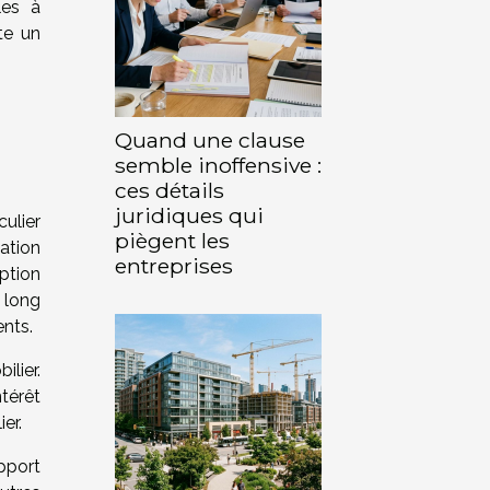
les à
te un
Quand une clause
semble inoffensive :
ces détails
juridiques qui
culier
piègent les
ation
entreprises
iption
 long
ents.
ilier.
ntérêt
ier.
pport