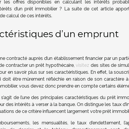
 les offres disponibles en calculant les intérêts probab
érêts d’un prêt immobilier ? La suite de cet article appor
e calcul de ces intérêts.
actéristiques d’un emprunt
me contracté auprès d’un établissement financier par un parti
 de contracter un prêt hypothécaire,
visitez
des sites de simul
ur en savoir plus sur ses caractéristiques. En effet, la souscr
i doit être mûrement réfléchie en raison de son caractère à
 immobilier, vous devez donc prendre en compte certains élém
l s’agit de l’une des principales caractéristiques du prêt immob
eur des intérêts à verser à la banque. On distingue les taux d’i
ctuations de ce critère influencent largement votre prêt immobil
mboursements, les mensualités, le taux d’endettement, l’a