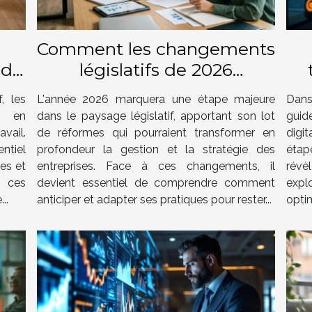
Comment les changements
 de
législatifs de 2026
impacteront-ils votre
, les
L'année 2026 marquera une étape majeure
Dans
entreprise ?
t en
dans le paysage législatif, apportant son lot
guid
vail.
de réformes qui pourraient transformer en
digi
ntiel
profondeur la gestion et la stratégie des
étap
ses et
entreprises. Face à ces changements, il
révè
 ces
devient essentiel de comprendre comment
expl
..
anticiper et adapter ses pratiques pour rester...
optim