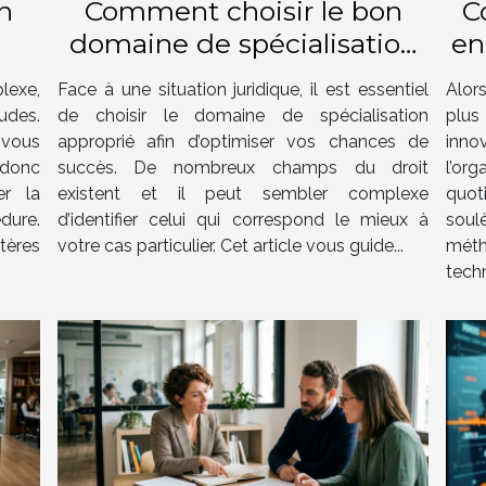
n
Comment choisir le bon
C
domaine de spécialisation
en
 ?
juridique pour votre cas ?
exe,
Face à une situation juridique, il est essentiel
Alor
udes.
de choisir le domaine de spécialisation
plus
vous
approprié afin d’optimiser vos chances de
inn
 donc
succès. De nombreux champs du droit
l’or
er la
existent et il peut sembler complexe
quot
dure.
d’identifier celui qui correspond le mieux à
soul
tères
votre cas particulier. Cet article vous guide...
méth
techn