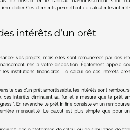
frais de dossier et le tableau d’amortissement sont d’a
it immobilier. Ces éléments permettent de calculer les intérê
es intérêts d’un prêt
ancer vos projets, mais elles sont rémunérées par des inté
du financement mis à votre disposition. Également appelé co
par les institutions financières. Le calcul de ces intérêts pr
 Dans le cas d’un prêt amortissable, les intérêts sont rembour
e, ces intérêts diminuent au fur et à mesure que le prêt arr
égressif. En revanche, le prêt in fine consiste en un rembour
dernière mensualité. Le calcul est plus simple que pour un
uscrivez, des plateformes de calcul ou de simulation de tab