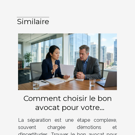
Similaire
Comment choisir le bon
avocat pour votre
procédure de séparation ?
La séparation est une étape complexe,
souvent chargée d’émotions et
d’incertitudes. Trouver le bon avocat pour