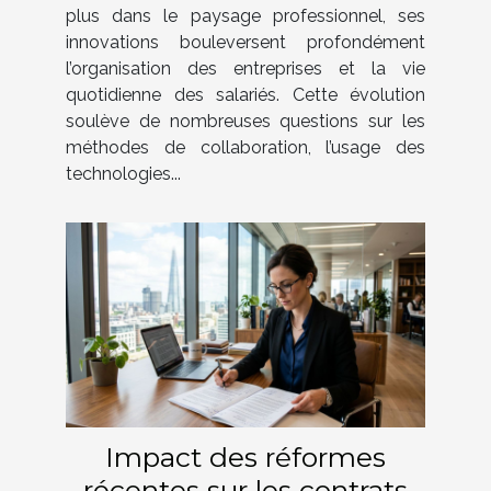
monde professionnel ?
plus dans le paysage professionnel, ses
innovations bouleversent profondément
l’organisation des entreprises et la vie
quotidienne des salariés. Cette évolution
soulève de nombreuses questions sur les
méthodes de collaboration, l’usage des
technologies...
Impact des réformes
récentes sur les contrats