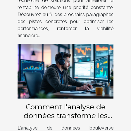
recherche de solutions pour améliorer la
rentabilité demeure une priorité constante.
Découvrez au fil des prochains paragraphes
des pistes concrètes pour optimiser les
performances, renforcer la viabilité
financière...
Comment l'analyse de
données transforme les
stratégies de recrutement
L'analyse de données bouleverse