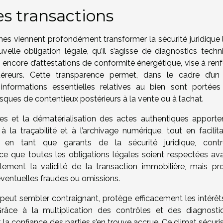
es transactions
es viennent profondément transformer la sécurité juridique l
elle obligation légale, qu’il s’agisse de diagnostics techn
u encore d’attestations de conformité énergétique, vise à ren
éreurs. Cette transparence permet, dans le cadre d’un
informations essentielles relatives au bien sont portées
risques de contentieux postérieurs à la vente ou à l’achat.
res et la dématérialisation des actes authentiques apporte
 la traçabilité et à l’archivage numérique, tout en facilita
, en tant que garants de la sécurité juridique, contr
ce que toutes les obligations légales soient respectées ava
lement la validité de la transaction immobilière, mais pr
éventuelles fraudes ou omissions.
peut sembler contraignant, protège efficacement les intérêt
ce à la multiplication des contrôles et des diagnostic
t la confiance des parties s’en trouve accrue. Ce climat sécuri