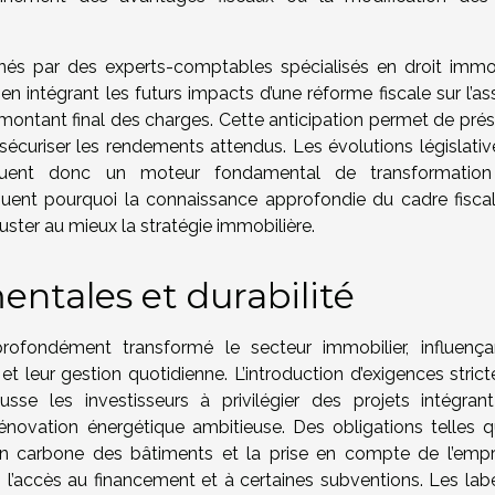
és par des experts-comptables spécialisés en droit immobi
 intégrant les futurs impacts d’une réforme fiscale sur l’ass
le montant final des charges. Cette anticipation permet de pré
e sécuriser les rendements attendus. Les évolutions législati
tituent donc un moteur fondamental de transformatio
uent pourquoi la connaissance approfondie du cadre fiscal
juster au mieux la stratégie immobilière.
tales et durabilité
ofondément transformé le secteur immobilier, influença
t leur gestion quotidienne. L’introduction d’exigences strict
se les investisseurs à privilégier des projets intégran
énovation énergétique ambitieuse. Des obligations telles q
lan carbone des bâtiments et la prise en compte de l’empr
l’accès au financement et à certaines subventions. Les labe