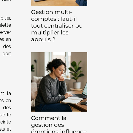
Gestion multi-
comptes : faut-il
lier,
tout centraliser ou
iette
multiplier les
server
appuis ?
ves en
n des
 doit
nt la
es en
t des
ue le
Comment la
einte
gestion des
ls et
émotions influence