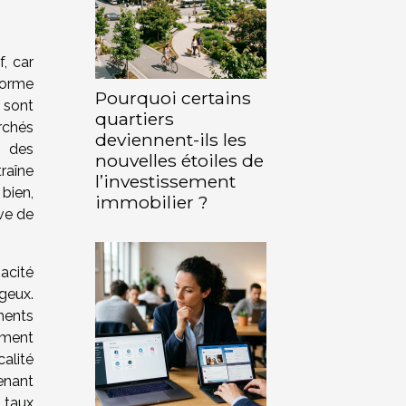
, car
forme
Pourquoi certains
e sont
quartiers
archés
deviennent-ils les
t des
nouvelles étoiles de
raîne
l’investissement
 bien,
immobilier ?
ve de
pacité
ageux.
ments
ement
alité
enant
 taux