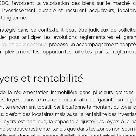
C, favorisent la valorisation des biens sur le marché, ca
investissement durable et rassurent acquéreurs, locatair
à long terme.
atégie dans ce contexte, il peut être judicieux de sollicite
lier pour anticiper les évolutions réglementaires et garant
cliquez pour continuer
propose un accompagnement adapté
er pleinement les opportunités offertes par la réglement
ers et rentabilité
e la réglementation immobilière dans plusieurs grandes v
 des loyers dans le marché locatif afin de garantir un log
t le rendement locatif, car il plafonne le montant du loyer q
ux d'effort des locataires mais aussi la rentabilité des investis
yers est appliqué, la capacité à ajuster les loyers à la h
ché se trouve restreinte, tandis que dans les zones non soumi