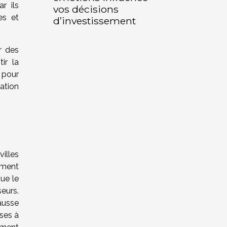
r ils
vos décisions
es et
d’investissement
r des
ir la
 pour
ation
illes
ement
ue le
seurs.
ausse
ses à