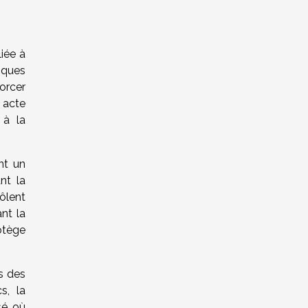
iée à
iques
forcer
 acte
 à la
nt un
nt la
ôlent
nt la
otège
s des
s, la
sé, où