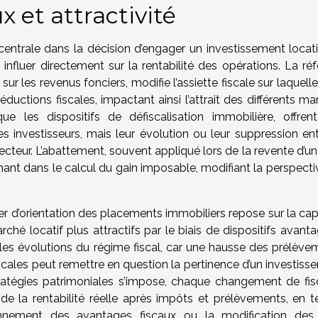
 et attractivité
entrale dans la décision d’engager un investissement locatif
influer directement sur la rentabilité des opérations. La ré
sur les revenus fonciers, modifie l’assiette fiscale sur laquell
ductions fiscales, impactant ainsi l’attrait des différents m
que les dispositifs de défiscalisation immobilière, offren
s investisseurs, mais leur évolution ou leur suppression ent
cteur. L’abattement, souvent appliqué lors de la revente d’un
nt dans le calcul du gain imposable, modifiant la perspecti
vier d’orientation des placements immobiliers repose sur la ca
ché locatif plus attractifs par le biais de dispositifs avant
 les évolutions du régime fiscal, car une hausse des prélève
cales peut remettre en question la pertinence d’un investiss
tratégies patrimoniales s’impose, chaque changement de fisc
 de la rentabilité réelle après impôts et prélèvements, en t
nement des avantages fiscaux ou la modification des