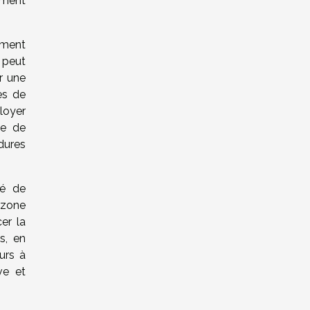
ement
ement
 peut
r une
es de
loyer
ue de
dures
té de
 zone
er la
s, en
urs à
ve et