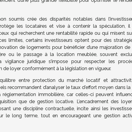
éficient d’une plus grande flexibilité pour optimiser le rend
on soumis crée des disparités notables dans l’investiss
rotège les locataires et vise à contenir la spéculation, il
ceux qui recherchent une rentabilité rapide ou qui misent su
ces limites, certains investisseurs optent pour des stratégi
rénovation de logements pour bénéficier d’une majoration de 
ière ou le passage à la location meublée, souvent excl
la vigilance juridique s’impose pour respecter les procé
n de loyer conformément à la législation en vigueur.
uilibre entre protection du marché locatif et attractivi
nnels recommandent d’analyser le taux d'effort moyen dans la
a réglementation immobilière, car celles-ci peuvent influenc
quisition que de gestion locative. L’encadrement des loyer
nt une discipline contractuelle, incite ainsi les investisse
sur le long terme, tout en encourageant une gestion acti